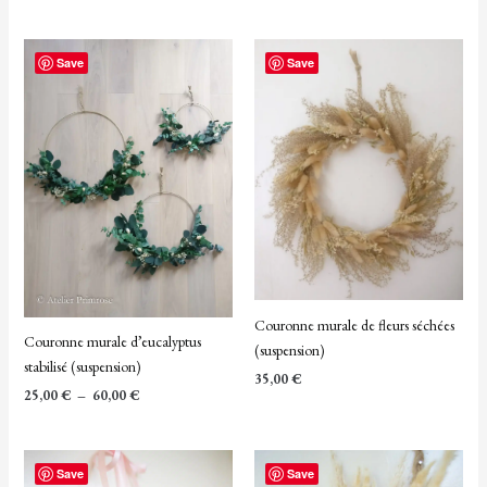
Plage
Save
de
Save
prix :
25,00 €
à
60,00 €
Couronne murale de fleurs séchées
Couronne murale d’eucalyptus
(suspension)
stabilisé (suspension)
35,00
€
25,00
€
–
60,00
€
Save
Save