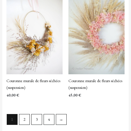
Couronne murale de fleurs séchées
Couronne murale de fleurs séchées
(suspension)
(suspension)
40,00
€
45,00
€
1
2
3
4
→