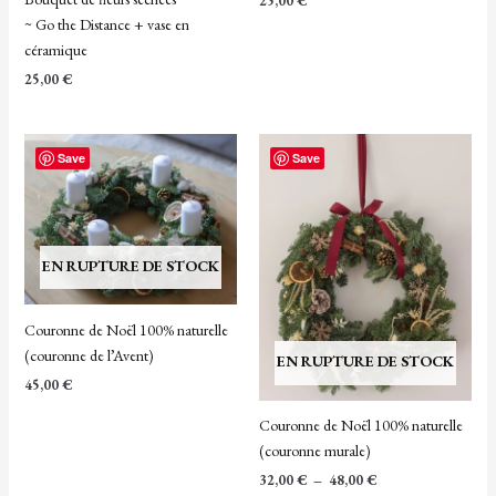
25,00
€
~ Go the Distance + vase en
céramique
25,00
€
Plage
Save
Save
de
prix :
32,00 €
à
48,00 €
EN RUPTURE DE STOCK
Couronne de Noël 100% naturelle
(couronne de l’Avent)
EN RUPTURE DE STOCK
45,00
€
Couronne de Noël 100% naturelle
(couronne murale)
32,00
€
–
48,00
€